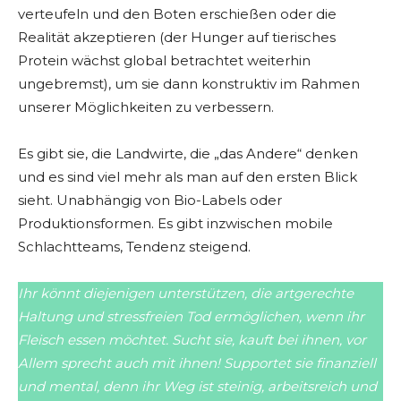
verteufeln und den Boten erschießen oder die
Realität akzeptieren (der Hunger auf tierisches
Protein wächst global betrachtet weiterhin
ungebremst), um sie dann konstruktiv im Rahmen
unserer Möglichkeiten zu verbessern.
Es gibt sie, die Landwirte, die „das Andere“ denken
und es sind viel mehr als man auf den ersten Blick
sieht. Unabhängig von Bio-Labels oder
Produktionsformen. Es gibt inzwischen mobile
Schlachtteams, Tendenz steigend.
Ihr könnt diejenigen unterstützen, die artgerechte
Haltung und stressfreien Tod ermöglichen, wenn ihr
Fleisch essen möchtet. Sucht sie, kauft bei ihnen, vor
Allem sprecht auch mit ihnen! Supportet sie finanziell
und mental, denn ihr Weg ist steinig, arbeitsreich und