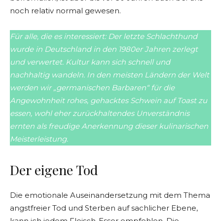
noch relativ normal gewesen.
Für alle, die es interessiert: Der letzte Schlachthund
wurde in Deutschland in den 1980er Jahren zerlegt
und verwertet. Kultur kann sich schnell und
nachhaltig wandeln. In den meisten Ländern der Welt
werden wir „germanischen Barbaren“ für die
Angewohnheit rohes, gehacktes Schwein auf Toast zu
essen, wohl eher zurückhaltendes Unverständnis
ernten als freudige Anerkennung dieser kulinarischen
Meisterleistung.
Der eigene Tod
Die emotionale Auseinandersetzung mit dem Thema
angstfreier Tod und Sterben auf sachlicher Ebene,
kann ich jedem Fleisch-Esser empfehlen. Die