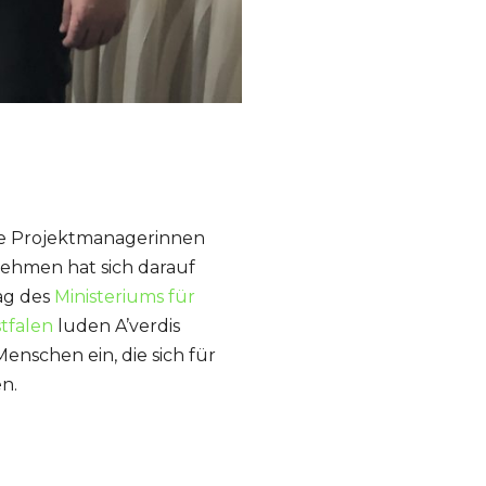
sie Projektmanagerinnen
nehmen hat sich darauf
rag des
Ministeriums für
tfalen
luden A’verdis
enschen ein, die sich für
en.