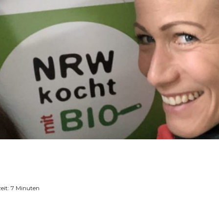
eit:
7
Minuten