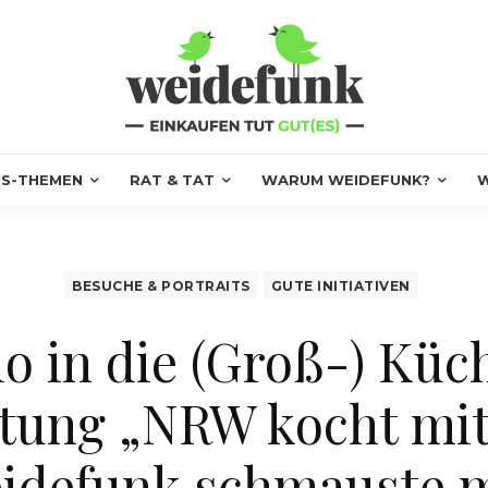
S-THEMEN
RAT & TAT
WARUM WEIDEFUNK?
W
BESUCHE & PORTRAITS
GUTE INITIATIVEN
o in die (Groß-) Küch
tung „NRW kocht mit
idefunk schmauste m