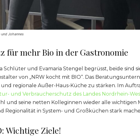
a und Johannes
tz für mehr Bio in der Gastronomie
a Schlüter und Evamaria Stengel begrüsst, beide sind 
anstalter von „NRW kocht mit BIO“. Das Beratungsunter
ige und regionale Außer-Haus-Küche zu stärken. Im Auft
atur- und Verbraucherschutz des Landes Nordrhein-Wes
l und seine netten Kolleginnen wieder alle wichtigen M
nd Regionalität in System- und Großküchen stark mach
 Wichtige Ziele!