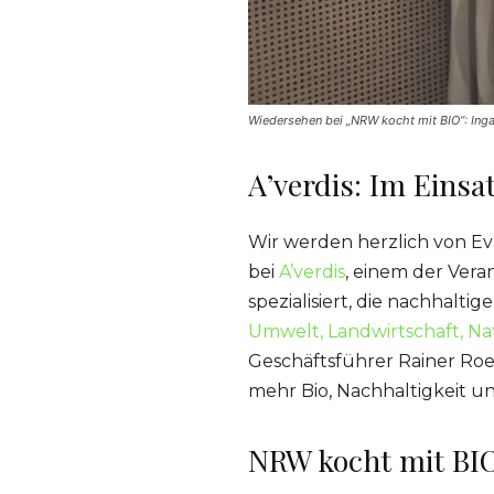
Wiedersehen bei „NRW kocht mit BIO“: Ing
A’verdis: Im Einsa
Wir werden herzlich von Ev
bei
A’verdis
, einem der Ver
spezialisiert, die nachhalt
Umwelt, Landwirtschaft, N
Geschäftsführer Rainer Roeh
mehr Bio, Nachhaltigkeit u
NRW kocht mit BIO: